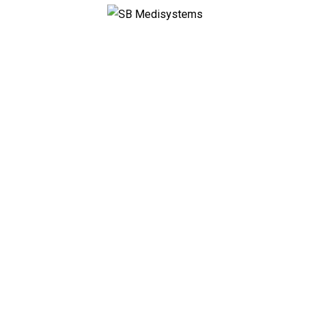
SB Medisystems
Shop
Es wurden keine Produkte gefunden, die deiner
Auswahl entsprechen.
© 2026.
SB Medisystems